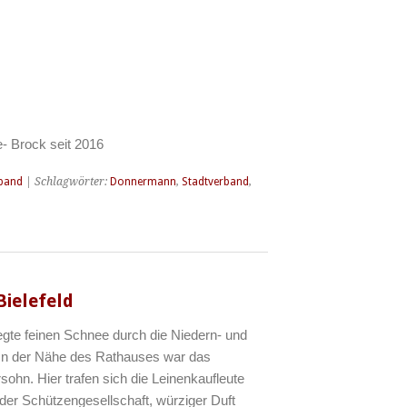
le- Brock seit 2016
band
| Schlagwörter:
Donnermann
,
Stadtverband
,
Bielefeld
egte feinen Schnee durch die Niedern- und
. In der Nähe des Rathauses war das
hn. Hier trafen sich die Leinenkaufleute
lder Schützengesellschaft, würziger Duft