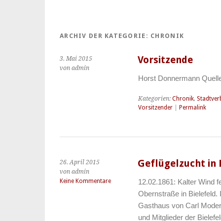
ARCHIV DER KATEGORIE:
CHRONIK
Vorsitzende
3. Mai 2015
von admin
Horst Donnermann Quel
Kategorien:
Chronik
,
Stadtver
Vorsitzender
|
Permalink
Geflügelzucht in 
26. April 2015
von admin
Keine Kommentare
12.02.1861: Kalter Wind f
Obernstraße in Bielefeld
Gasthaus von Carl Moderso
und Mitglieder der Bielefe