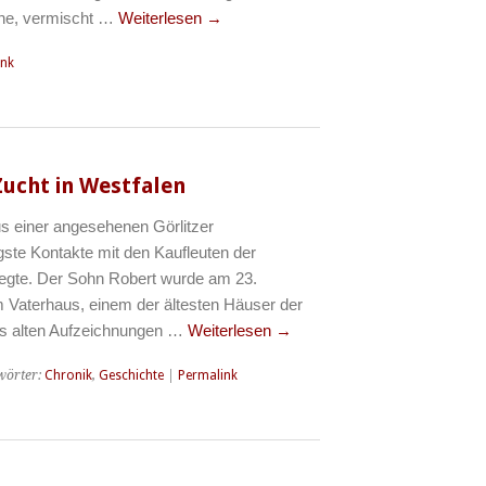
nne, vermischt …
Weiterlesen
→
ink
Zucht in Westfalen
s einer angesehenen Görlitzer
ste Kontakte mit den Kaufleuten der
flegte. Der Sohn Robert wurde am 23.
Vaterhaus, einem der ältesten Häuser der
Aus alten Aufzeichnungen …
Weiterlesen
→
wörter:
Chronik
,
Geschichte
|
Permalink