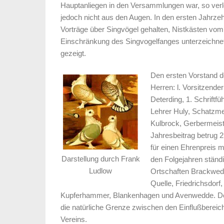
Hauptanliegen in den Versammlungen war, so verlo
jedoch nicht aus den Augen. In den ersten Jahrz
Vorträge über Singvögel gehalten, Nistkästen vom 
Einschränkung des Singvogelfanges unterzeichnet
gezeigt.
Den ersten Vorstand d
Herren: l. Vorsitzende
Deterding, 1. Schriftfüh
Lehrer Huly, Schatzmei
Kulbrock, Gerbermeist
Jahresbeitrag betrug 2
für einen Ehrenpreis m
Darstellung durch Frank
den Folgejahren ständ
Ludlow
Ortschaften Brackwede
Quelle, Friedrichsdor
Kupferhammer, Blankenhagen und Avenwedde. Der
die natürliche Grenze zwischen den Einflußbereic
Vereins.