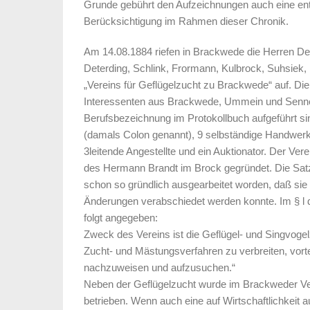
Grunde gebührt den Aufzeichnungen auch eine e
Berücksichtigung im Rahmen dieser Chronik.
Am 14.08.1884 riefen in Brackwede die Herren De
Deterding, Schlink, Frormann, Kulbrock, Suhsiek
„Vereins für Geflügelzucht zu Brackwede“ auf. Die
Interessenten aus Brackwede, Ummein und Senne I 
Berufsbezeichnung im Protokollbuch aufgeführt si
(damals Colon genannt), 9 selbständige Handwerk
3leitende Angestellte und ein Auktionator. Der Ve
des Hermann Brandt im Brock gegründet. Die Satz
schon so gründlich ausgearbeitet worden, daß si
Änderungen verabschiedet werden konnte. Im § l d
folgt angegeben:
Zweck des Vereins ist die Geflügel- und Singvogel
Zucht- und Mästungsverfahren zu verbreiten, vort
nachzuweisen und aufzusuchen.“
Neben der Geflügelzucht wurde im Brackweder Vere
betrieben. Wenn auch eine auf Wirtschaftlichkeit 