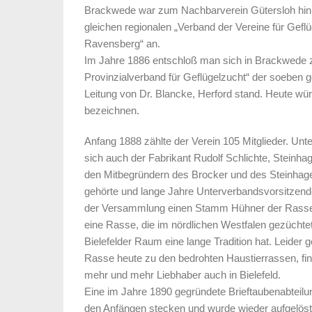
Brackwede war zum Nachbarverein Gütersloh hin o
gleichen regionalen „Verband der Vereine für Gefl
Ravensberg“ an.
Im Jahre 1886 entschloß man sich in Brackwede z
Provinzialverband für Geflügelzucht“ der soeben 
Leitung von Dr. Blancke, Herford stand. Heute wü
bezeichnen.
Anfang 1888 zählte der Verein 105 Mitglieder. Unt
sich auch der Fabrikant Rudolf Schlichte, Steinhag
den Mitbegründern des Brocker und des Steinhag
gehörte und lange Jahre Unterverbandsvorsitzender
der Versammlung einen Stamm Hühner der Rasse 
eine Rasse, die im nördlichen Westfalen gezüchte
Bielefelder Raum eine lange Tradition hat. Leider g
Rasse heute zu den bedrohten Haustierrassen, fin
mehr und mehr Liebhaber auch in Bielefeld.
Eine im Jahre 1890 gegründete Brieftaubenabteilun
den Anfängen stecken und wurde wieder aufgelös