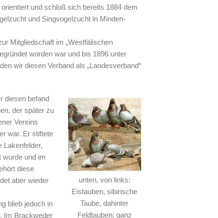
rientiert und schloß sich bereits 1884 dem
ügelzucht und Singvogelzucht in Minden-
ur Mitgliedschaft im „Westfälischen
gegründet worden war und bis 1896 unter
rden wir diesen Verband als „Landesverband“
er diesen befand
en, der später zu
ener Vereins
 war. Er stiftete
Lakenfelder,
t wurde und im
ehört diese
unten, von links:
det aber wieder
Eistauben, sibirische
Taube, dahinter
g blieb jedoch in
Feldtauben; ganz
t. Im Brackweder