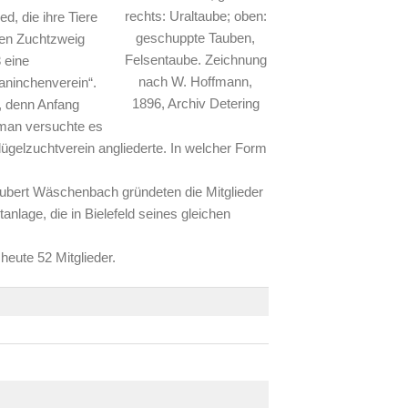
rechts: Uraltaube; oben:
d, die ihre Tiere
geschuppte Tauben,
sen Zuchtzweig
Felsentaube. Zeichnung
 eine
nach W. Hoffmann,
ninchenverein“.
1896, Archiv Detering
, denn Anfang
man versuchte es
ügelzuchtverein angliederte. In welcher Form
Hubert Wäschenbach gründeten die Mitglieder
lage, die in Bielefeld seines gleichen
eute 52 Mitglieder.