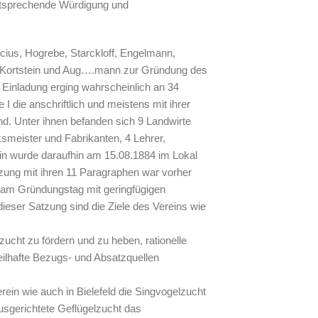
ntsprechende Würdigung und
cius, Hogrebe, Starckloff, Engelmann,
, Kortstein und Aug….mann zur Gründung des
 Einladung erging wahrscheinlich an 34
die anschriftlich und meistens mit ihrer
nd. Unter ihnen befanden sich 9 Landwirte
smeister und Fabrikanten, 4 Lehrer,
rein wurde daraufhin am 15.08.1884 im Lokal
ung mit ihren 11 Paragraphen war vorher
e am Gründungstag mit geringfügigen
ieser Satzung sind die Ziele des Vereins wie
zucht zu fördern und zu heben, rationelle
eilhafte Bezugs- und Absatzquellen
in wie auch in Bielefeld die Singvogelzucht
ausgerichtete Geflügelzucht das