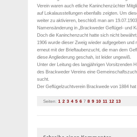
Verein waren auch etliche Kaninchenzüchter Mitglie
auf Lokalausstellungen ebenfalls zeigten. Um die
weiter zu aktivieren, beschloß man am 19.07.1903
Namensänderung in „Brackweder Geflügel- und Ka
Doch die Kaninchenzucht hatte sich nicht bewährt
1906 wurde dieser Zweig wieder aufgegeben und 
erneut mit der Brieftaubenzucht, die man dem Gefl
diese Angliederung geschah, ist leider ungewiß.
Unter der Leitung des langjährigen Vorsitzenden 
des Brackweder Vereins eine Gemeinschaftszuchtan
sucht.
Der Geflügelzuchtverein Brackwede von 1884 hat h
Seiten:
1
2
3
4
5
6
7
8
9
10
11
12
13