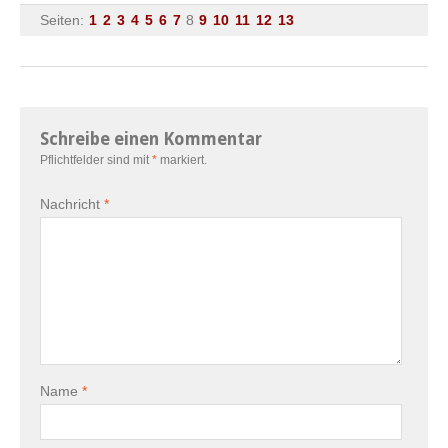
Seiten:
1
2
3
4
5
6
7
8
9
10
11
12
13
Schreibe einen Kommentar
Pflichtfelder sind mit
*
markiert.
Nachricht
*
Name
*