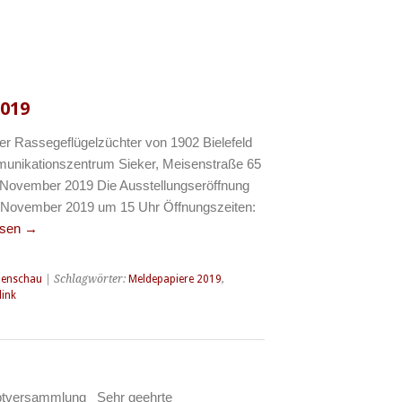
2019
er Rassegeflügelzüchter von 1902 Bielefeld
munikationszentrum Sieker, Meisenstraße 65
3. November 2019 Die Ausstellungseröffnung
 November 2019 um 15 Uhr Öffnungszeiten:
esen
→
lenschau
| Schlagwörter:
Meldepapiere 2019
,
ink
uptversammlung Sehr geehrte