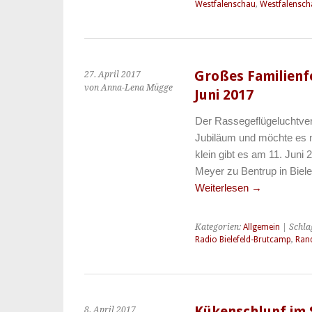
Westfalenschau
,
Westfalensch
Großes Familienf
27. April 2017
von Anna-Lena Mügge
Juni 2017
Der Rassegeflügeluchtver
Jubiläum und möchte es mi
klein gibt es am 11. Jun
Meyer zu Bentrup in Biele
Weiterlesen
→
Kategorien:
Allgemein
| Schla
Radio Bielefeld-Brutcamp
,
Ran
Kükenschlupf im S
8. April 2017