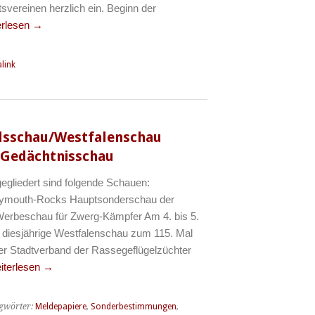
svereinen herzlich ein. Beginn der
erlesen
→
link
dsschau/Westfalenschau
g Gedächtnisschau
gliedert sind folgende Schauen:
lymouth-Rocks Hauptsonderschau der
rbeschau für Zwerg-Kämpfer Am 4. bis 5.
 diesjährige Westfalenschau zum 115. Mal
der Stadtverband der Rassegeflügelzüchter
iterlesen
→
gwörter:
Meldepapiere
,
Sonderbestimmungen
,