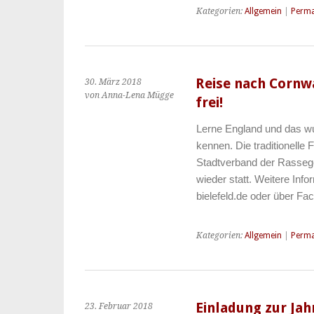
Kategorien:
Allgemein
|
Perma
Reise nach Cornwa
30. März 2018
von Anna-Lena Mügge
frei!
Lerne England und das wu
kennen. Die traditionelle
Stadtverband der Rassegef
wieder statt. Weitere Inf
bielefeld.de oder über F
Kategorien:
Allgemein
|
Perma
Einladung zur J
23. Februar 2018