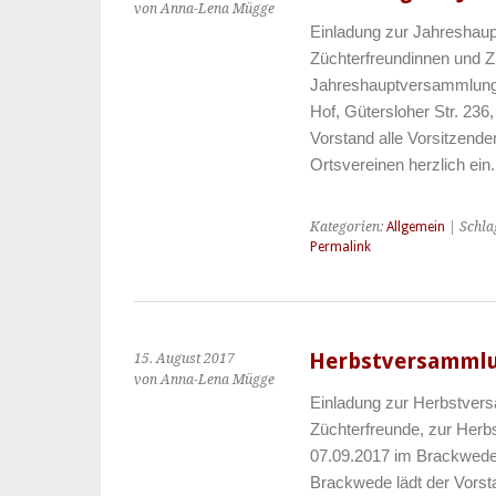
von Anna-Lena Mügge
Einladung zur Jahreshau
Züchterfreundinnen und Zü
Jahreshauptversammlung 
Hof, Gütersloher Str. 236
Vorstand alle Vorsitzende
Ortsvereinen herzlich ei
Kategorien:
Allgemein
| Schla
Permalink
Herbstversammlu
15. August 2017
von Anna-Lena Mügge
Einladung zur Herbstver
Züchterfreunde, zur Her
07.09.2017 im Brackweder 
Brackwede lädt der Vorsta