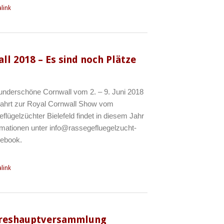
link
ll 2018 – Es sind noch Plätze
nderschöne Cornwall vom 2. – 9. Juni 2018
 Fahrt zur Royal Cornwall Show vom
lügelzüchter Bielefeld findet in diesem Jahr
ormationen unter info@rassegefluegelzucht-
acebook.
link
ahreshauptversammlung