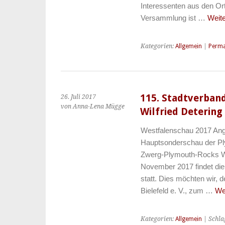
Interessenten aus den Ort
Versammlung ist …
Weit
Kategorien:
Allgemein
|
Perma
115. Stadtverban
26. Juli 2017
von Anna-Lena Mügge
Wilfried Deterin
Westfalenschau 2017 Ange
Hauptsonderschau der P
Zwerg-Plymouth-Rocks We
November 2017 findet die
statt. Dies möchten wir, 
Bielefeld e. V., zum …
We
Kategorien:
Allgemein
| Schla