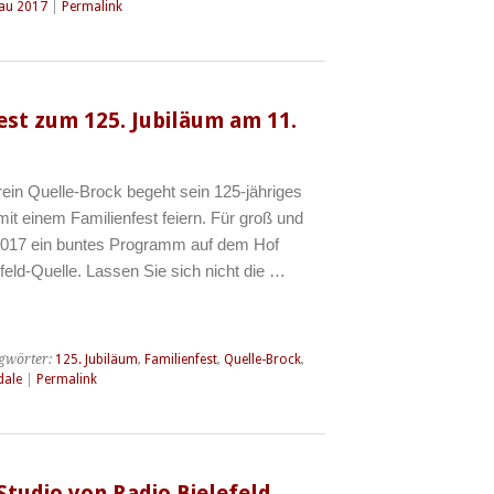
au 2017
|
Permalink
est zum 125. Jubiläum am 11.
ein Quelle-Brock begeht sein 125-jähriges
t einem Familienfest feiern. Für groß und
i 2017 ein buntes Programm auf dem Hof
feld-Quelle. Lassen Sie sich nicht die …
gwörter:
125. Jubiläum
,
Familienfest
,
Quelle-Brock
,
dale
|
Permalink
tudio von Radio Bielefeld