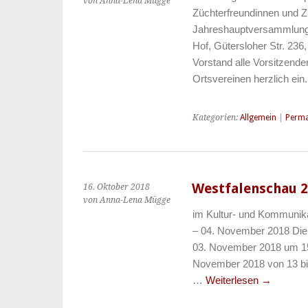
von Anna-Lena Mügge
Züchterfreundinnen und Zü
Jahreshauptversammlung 
Hof, Gütersloher Str. 236
Vorstand alle Vorsitzende
Ortsvereinen herzlich ei
Kategorien:
Allgemein
|
Perma
Westfalenschau 
16. Oktober 2018
von Anna-Lena Mügge
im Kultur- und Kommunik
– 04. November 2018 Die
03. November 2018 um 15
November 2018 von 13 bi
…
Weiterlesen
→