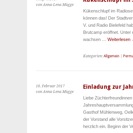
von Anna-Lena Mügge
Kükenschlupf im Radiose
können das! Der Stadtverb
V. und Radio Bielefeld ha
Brutcamp eröffnet. Unter 
wachsen …
Weiterlesen
Kategorien:
Allgemein
|
Perma
Einladung zur J
16. Februar 2017
von Anna-Lena Mügge
Liebe Züchterfreundinnen 
Jahreshauptversammlung
Gasthof Mühlenweg, Oelker
der Vorstand alle Vorsitz
herzlich ein. Beginn der